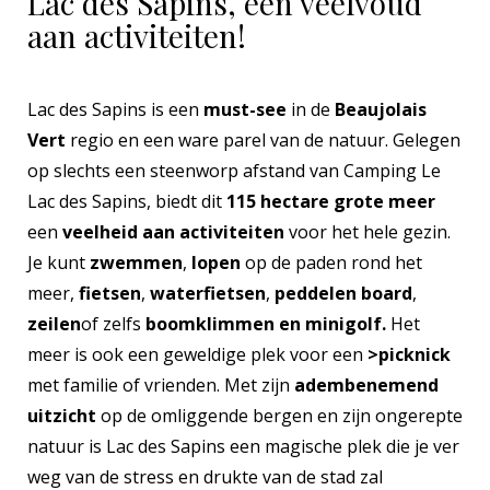
Lac des Sapins, een veelvoud
aan activiteiten!
Lac des Sapins is een
must-see
in de
Beaujolais
Vert
regio en een ware parel van de natuur. Gelegen
op slechts een steenworp afstand van Camping Le
Lac des Sapins, biedt dit
115 hectare grote meer
een
veelheid aan activiteiten
voor het hele gezin.
Je kunt
zwemmen
,
lopen
op de paden rond het
meer,
fietsen
,
waterfietsen
,
peddelen board
,
zeilen
of zelfs
boomklimmen en minigolf.
Het
meer is ook een geweldige plek voor een
>picknick
met familie of vrienden. Met zijn
adembenemend
uitzicht
op de omliggende bergen en zijn ongerepte
natuur is Lac des Sapins een magische plek die je ver
weg van de stress en drukte van de stad zal