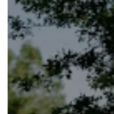
CAMPINGPLATZ LE LAC DES SAPINS
Buchen
Der Campingplatz Le Lac des Sapins liegt in
der Nähe des Lac des Sapins und des
Zentrums von Cublize und lädt Sie zu einem
Aufenthalt inmitten der Natur ein, eine
Stunde von Lyon entfernt. Mit dem größten
Naturschwimmbad Europas in der Nähe
können Sie eine außergewöhnliche
Naturkulisse genießen und gleichzeitig von