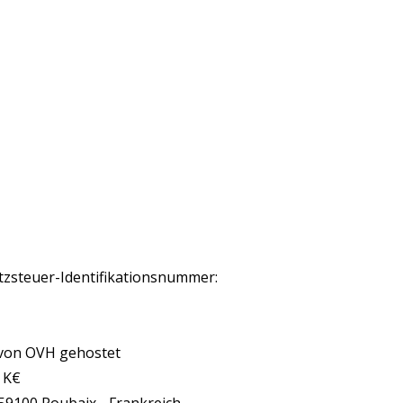
zsteuer-Identifikationsnummer:
 von OVH gehostet
 K€
 59100 Roubaix - Frankreich