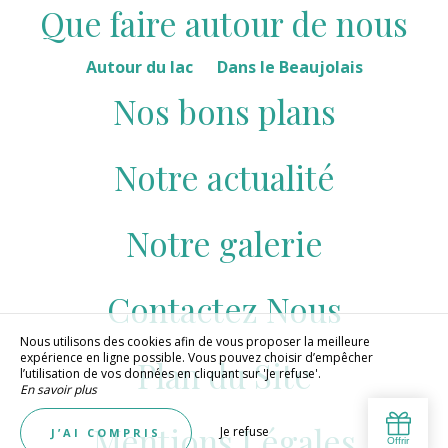
Que faire autour de nous
Autour du lac
Dans le Beaujolais
Nos bons plans
Notre actualité
Notre galerie
Contactez Nous
Nous utilisons des cookies afin de vous proposer la meilleure
expérience en ligne possible. Vous pouvez choisir d’empêcher
Plan du Site
l’utilisation de vos données en cliquant sur 'Je refuse'.
En savoir plus
Mentions Légales
Je refuse
J’AI COMPRIS