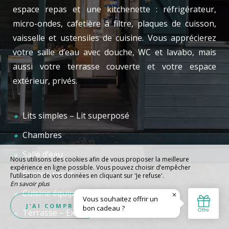
espace repas et une kitchenette : réfrigérateur,
micro-ondes, cafetière à filtre, plaques de cuisson,
vaisselle et ustensiles de cuisine. Vous apprécierez
votre salle d’eau avec douche, WC et lavabo, mais
aussi votre terrasse couverte et votre espace
extérieur, privés.
Lits simples – Lit superposé
Chambres
Salle d’eau
Nous utilisons des cookies afin de vous proposer la meilleure
expérience en ligne possible. Vous pouvez choisir d’empêcher
Espace-repas
l’utilisation de vos données en cliquant sur 'Je refuse'.
En savoir plus
Cuisine équipée
Je refuse
J’AI COMPRIS
Terrasse – Extérieur