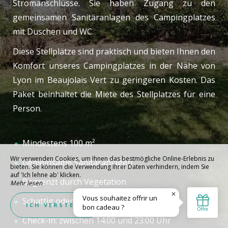
Stromanschlüsse. Sie haben Zugang zu den
gemeinsamen Sanitäranlagen des Campingplatzes
mit Duschen und WC.
Diese Stellplätze sind praktisch und bieten Ihnen den
Komfort unseres Campingplatzes in der Nähe von
Lyon im Beaujolais Vert zu geringeren Kosten. Das
Paket beinhaltet die Miete des Stellplatzes für eine
Person.
Mindestens 100 m²
Wir verwenden Cookies, um Ihnen das bestmögliche Online-Erlebnis zu
Gemeinsame Sanitäranlagen
bieten. Sie können die Verwendung Ihrer Daten verhindern, indem Sie
auf 'Ich lehne ab' klicken.
Begrenzt durch Vegetation
Mehr lesen
Schattig oder sonnig
Ich lehne ab
ICH VERSTEHE
Check-in: zwischen 14:00 und 23:00 Uhr