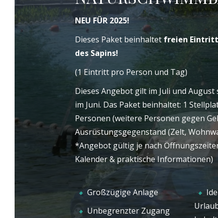
Stunde von Lyon entfernt. Mit dem größten
UNS
WILLKOMMEN
Naturschwimmbad Europas in der Nähe
NEU FÜR 2025!
können Sie eine außergewöhnliche
Dieses Paket beinhaltet
freien Eintrit
Naturkulisse genießen und gleichzeitig von
des Sapins!
einer familiären und freundlichen
(1 Eintritt pro Person und Tag)
Atmosphäre profitieren.
Dieses Angebot gilt im Juli und Augu
im Juni. Das Paket beinhaltet: 1 Stellpl
Personen (weitere Personen gegen Geb
Ausrüstungsgegenstand (Zelt, Wohnw
*Angebot gültig je nach Öffnungszeite
Kalender & praktische Informationen)
Großzügige Anlage
Ide
Urlaub
Unbegrenzter Zugang