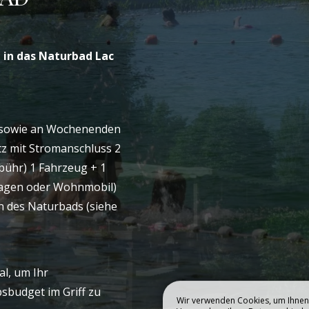
BUCHEN
ER CAMPINGPLATZ
BLEIB BEI UNS
t in das Naturbad Lac
st sowie an Wochenenden
atz mit Stromanschluss 2
ühr) 1 Fahrzeug + 1
agen oder Wohnmobil)
n des Naturbads (siehe
al, um Ihr
sbudget im Griff zu
Wir verwenden Cookies, um Ihnen 