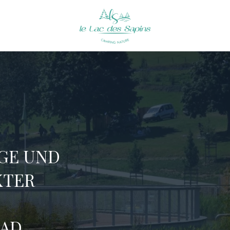
Ankunft
Ankunft
GE UND
KTER
AD